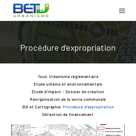
ACCUEIL
Procédure d’expropriation
PRÉSENTATION
PROJETS
DOCUMENTS
Tous
Urbanisme réglementaire
CONTACT
Étude urbaine et environnementale
Étude d'impact - Dossier de création
Réorganisation de la voirie communale
SIG et Cartographie
Procédure d'expropriation
Obtention de financement