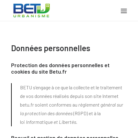
ACCUEIL
Données personnelles
PRÉSENTATION
PROJETS
Protection des données personnelles et
DOCUMENTS
cookies du site Betu.fr
CONTACT
BETU s’engage à ce que la collecte et le traitement
de vos données réalisés depuis son site Internet
betu.fr
soient conformes au
règlement général sur
la protection des données
(RGPD) et à la
loi
Informatique et Libertés
.
Recueil et gestion de données personnelles