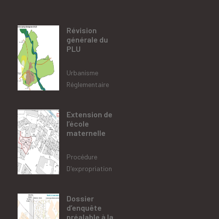
Révision
générale du
PLU
Urbanisme
Réglementaire
Extension de
l’école
maternelle
Procédure
D'expropriation
Dossier
d’enquête
préalable à la