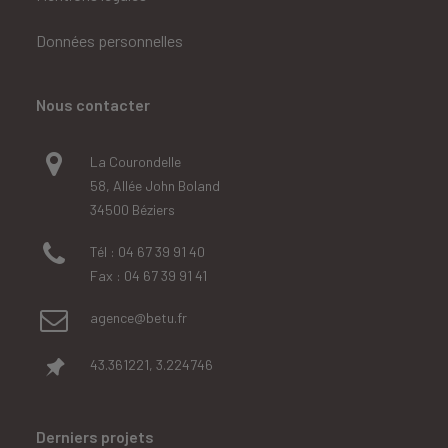
Données personnelles
Nous contacter
La Courondelle
58, Allée John Boland
34500 Béziers
Tél : 04 67 39 91 40
Fax : 04 67 39 91 41
agence@betu.fr
43.361221, 3.224746
Derniers projets