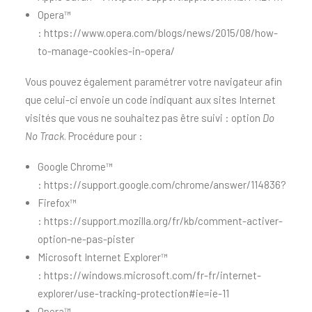
Opera™
:
https://www.opera.com/blogs/news/2015/08/how-
to-manage-cookies-in-opera/
Vous pouvez également paramétrer votre navigateur afin
que celui-ci envoie un code indiquant aux sites Internet
visités que vous ne souhaitez pas être suivi : option
Do
No Track
. Procédure pour :
Google Chrome™
:
https://support.google.com/chrome/answer/114836?
Firefox™
:
https://support.mozilla.org/fr/kb/comment-activer-
option-ne-pas-pister
Microsoft Internet Explorer™
:
https://windows.microsoft.com/fr-fr/internet-
explorer/use-tracking-protection#ie=ie-11
Opera™