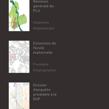
Révision
générale du
PLU
Urbanisme
Réglementaire
Extension de
l’école
maternelle
Procédure
D'expropriation
Dossier
d’enquête
préalable à la
DUP