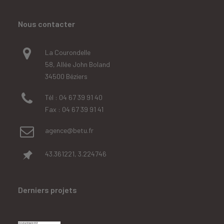
Nous contacter
La Courondelle
58, Allée John Boland
34500 Béziers
Tél : 04 67 39 91 40
Fax : 04 67 39 91 41
agence@betu.fr
43.361221, 3.224746
Derniers projets