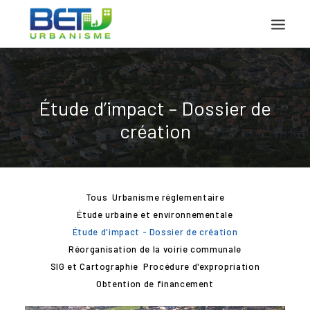
ACCUEIL
Étude d’impact – Dossier de
PRÉSENTATION
création
PROJETS
DOCUMENTS
CONTACT
Tous
Urbanisme réglementaire
Étude urbaine et environnementale
Étude d'impact - Dossier de création
Réorganisation de la voirie communale
SIG et Cartographie
Procédure d'expropriation
Obtention de financement