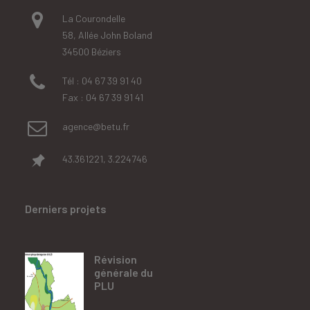
La Courondelle
58, Allée John Boland
34500 Béziers
Tél : 04 67 39 91 40
Fax : 04 67 39 91 41
agence@betu.fr
43.361221, 3.224746
Derniers projets
Révision
générale du
PLU