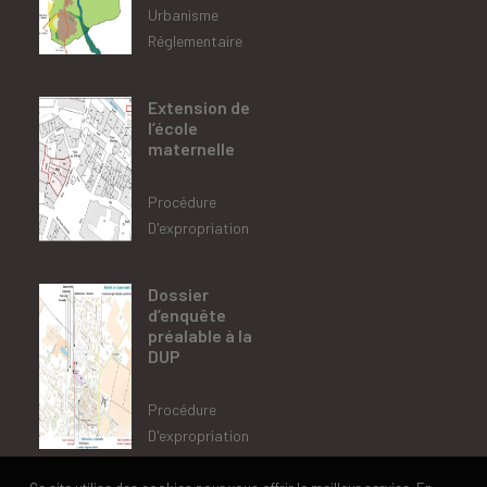
Urbanisme
Réglementaire
Extension de
l’école
maternelle
Procédure
D'expropriation
Dossier
d’enquête
préalable à la
DUP
Procédure
D'expropriation